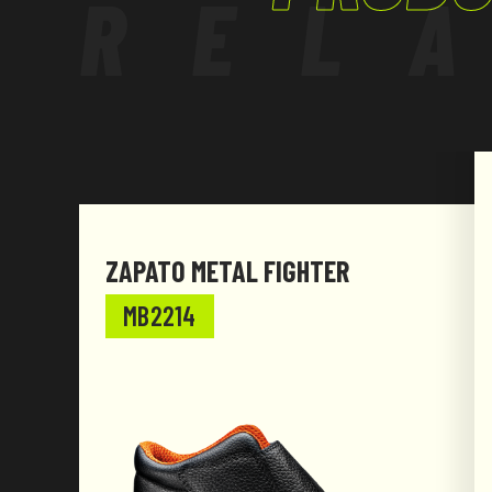
REL
- Área shock absorber;
- Zona del talón diseñada para facilitar la marc
- Adecuado para todotipo de actividades en se
industriales.
El producto ha sido diseñado y realizado para r
Reglamento (UE) 2016/425y modificaciones pos
ZAPATO METAL FIGHTER
MB2214