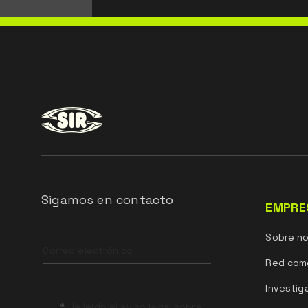
Sigamos en contacto
EMPRE
Leave
Sobre n
this
field
Red come
blank
Investig
*
He leído el aviso legal sobre