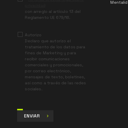
Mentalid
privacidad
con arreglo al artículo 13 del
Reglamento UE 679/16.
Autorizo
Declaro que autorizo el
tratamiento de los datos para
fines de Marketing y para
recibir comunicaciones
comerciales y promocionales,
por correo electrónico,
mensajes de texto, boletines,
así como a través de las redes
sociales.
ENVIAR