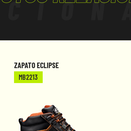
ACION
ha;
ctores
espetar el
teriores.
ZAPATO ECLIPSE
MB2213