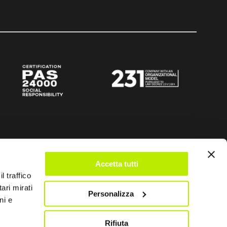
Accetta tutti
l traffico
ari mirati
Personalizza
ni e
Rifiuta