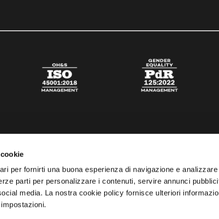
 cookie
ari per fornirti una buona esperienza di navigazione e analizzare i
 terze parti per personalizzare i contenuti, servire annunci pubblicit
 social media. La nostra cookie policy fornisce ulteriori informazio
 impostazioni.