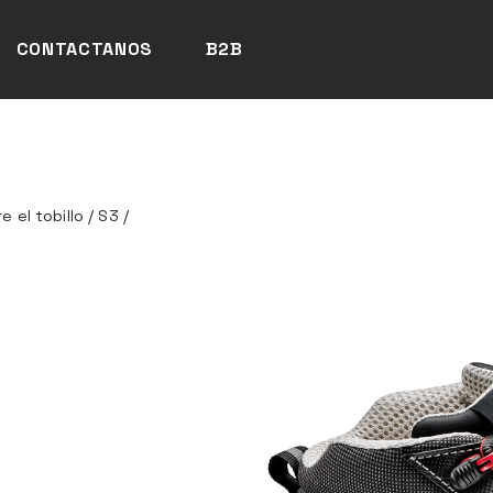
CONTACTANOS
B2B
 el tobillo
/
S3
/