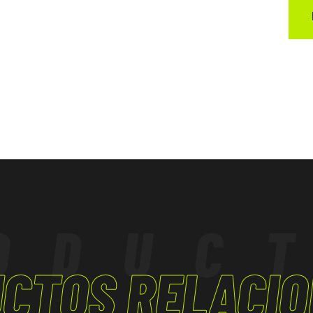
á diseñada para
to LG).
tienen
 mm en la parte
a ventilación del
ibra para
mo tiempo, evitar
ODUC
CTOS RELACI
 garantiza un
d del terreno;