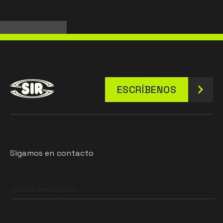
ESCRÍBENOS
Sigamos en contacto
Leave
this
field
blank