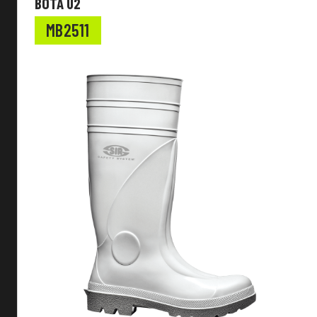
BOTA U2
EN Standard
MB2511
Tipo de calzado
Sistema de cierre
Ajuste del calzado
Antideslizamiento
Nivel de protección
Puntera
Corte
Otras características