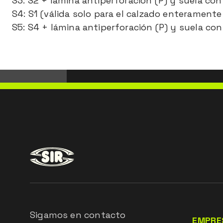
S3: S2 + lámina antiperforación (P) y suela con 
S4: S1 (válida solo para el calzado enteramente 
S5: S4 + lámina antiperforación (P) y suela con
Sigamos en contacto
EMPRE