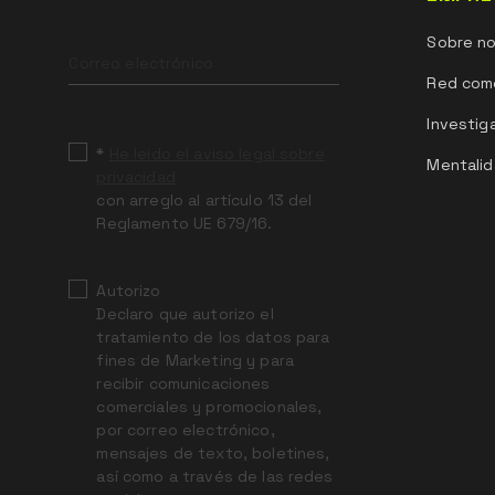
Leave
Sobre n
this
field
Red come
blank
Investig
*
He leído el aviso legal sobre
Mentalid
privacidad
con arreglo al artículo 13 del
Reglamento UE 679/16.
Autorizo
Declaro que autorizo el
tratamiento de los datos para
fines de Marketing y para
recibir comunicaciones
comerciales y promocionales,
por correo electrónico,
mensajes de texto, boletines,
así como a través de las redes