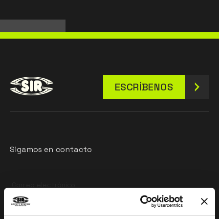
ESCRÍBENOS
Sigamos en contacto
Leave
this
field
blank