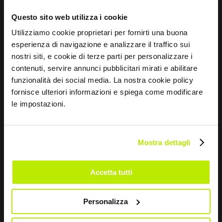
*
He leído el aviso legal sobre privacidad
con arreglo al artículo 13 del Reglamento UE 679/16.
Questo sito web utilizza i cookie
Utilizziamo cookie proprietari per fornirti una buona
esperienza di navigazione e analizzare il traffico sui
Autorizo
nostri siti, e cookie di terze parti per personalizzare i
Declaro que autorizo el tratamiento de los datos para
fines de Marketing y para recibir comunicaciones
contenuti, servire annunci pubblicitari mirati e abilitare
comerciales y promocionales, por correo electrónico,
funzionalità dei social media. La nostra cookie policy
mensajes de texto, boletines, así como a través de
fornisce ulteriori informazioni e spiega come modificare
las redes sociales.
le impostazioni.
Mostra dettagli
ENVIAR
Accetta tutti
Personalizza
EMPRESA
INFORMACIÓN