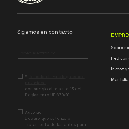
Sigamos en contacto
EMPRE
Leave
Sobre n
this
field
Red come
blank
Investig
*
He leído el aviso legal sobre
Mentalid
privacidad
con arreglo al artículo 13 del
Reglamento UE 679/16.
Autorizo
Declaro que autorizo el
tratamiento de los datos para