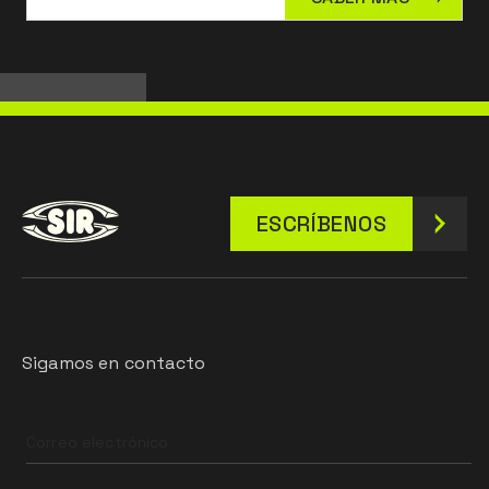
ESCRÍBENOS
Sigamos en contacto
Leave
this
field
blank