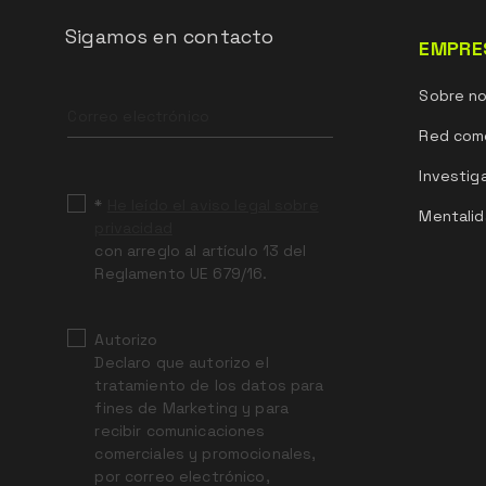
Sigamos en contacto
EMPRE
Leave
Sobre n
this
field
Red come
blank
Investig
*
He leído el aviso legal sobre
Mentalid
privacidad
con arreglo al artículo 13 del
Reglamento UE 679/16.
Autorizo
Declaro que autorizo el
tratamiento de los datos para
fines de Marketing y para
recibir comunicaciones
comerciales y promocionales,
por correo electrónico,