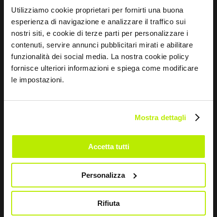
Utilizziamo cookie proprietari per fornirti una buona
Mentalidad deportiva
Tallas y mantenimiento
esperienza di navigazione e analizzare il traffico sui
nostri siti, e cookie di terze parti per personalizzare i
contenuti, servire annunci pubblicitari mirati e abilitare
CONTACTOS
funzionalità dei social media. La nostra cookie policy
Via dei Fornaciai, 9, 06081 Assisi (PG) - Italia
fornisce ulteriori informazioni e spiega come modificare
le impostazioni.
+39 075 804 37 37
+39 075 804 37 47
Mostra dettagli
sir@sirsafety.com
amm.ne@pec.sirsafety.com
Accetta tutti
vendite@pec.sirsafety.com
Personalizza
Rifiuta