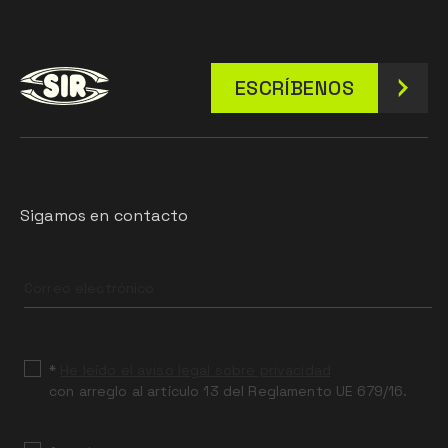
ESCRÍBENOS
Sigamos en contacto
Leave
this
field
blank
*
He leído el aviso legal sobre privacidad
con arreglo al artículo 13 del Reglamento UE 679/16.