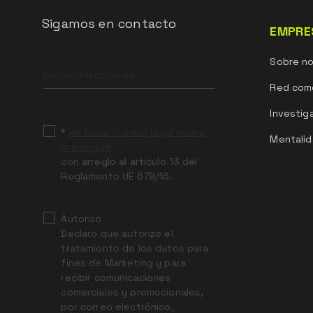
Sigamos en contacto
EMPRE
Leave
Sobre n
this
field
Red come
blank
Investig
*
He leído el aviso legal sobre
Mentalid
privacidad
con arreglo al artículo 13 del
Reglamento UE 679/16.
Autorizo
Declaro que autorizo el
tratamiento de los datos para
fines de Marketing y para
recibir comunicaciones
comerciales y promocionales,
por correo electrónico,