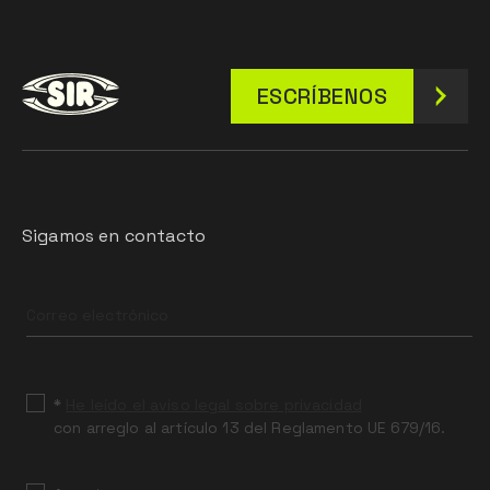
ESCRÍBENOS
Sigamos en contacto
Leave
this
field
blank
*
He leído el aviso legal sobre privacidad
con arreglo al artículo 13 del Reglamento UE 679/16.