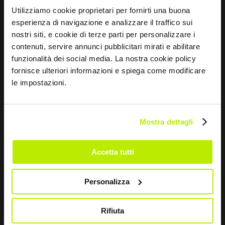
Utilizziamo cookie proprietari per fornirti una buona
Mentalidad deportiva
Tallas y mantenimiento
esperienza di navigazione e analizzare il traffico sui
nostri siti, e cookie di terze parti per personalizzare i
contenuti, servire annunci pubblicitari mirati e abilitare
CONTACTOS
funzionalità dei social media. La nostra cookie policy
Via dei Fornaciai, 9, 06081 Assisi (PG) - Italia
fornisce ulteriori informazioni e spiega come modificare
le impostazioni.
+39 075 804 37 37
+39 075 804 37 47
Mostra dettagli
sir@sirsafety.com
amm.ne@pec.sirsafety.com
Accetta tutti
vendite@pec.sirsafety.com
Personalizza
Rifiuta