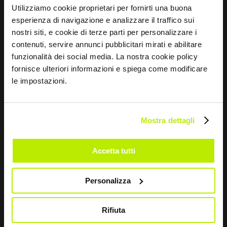
Utilizziamo cookie proprietari per fornirti una buona
Mentalidad deportiva
Tallas y mantenimiento
esperienza di navigazione e analizzare il traffico sui
nostri siti, e cookie di terze parti per personalizzare i
CONTACTOS
contenuti, servire annunci pubblicitari mirati e abilitare
funzionalità dei social media. La nostra cookie policy
Via dei Fornaciai, 9, 06081 Assisi (PG) - Italia
fornisce ulteriori informazioni e spiega come modificare
le impostazioni.
+39 075 804 37 37
+39 075 804 37 47
Mostra dettagli
sir@sirsafety.com
amm.ne@pec.sirsafety.com
Accetta tutti
vendite@pec.sirsafety.com
Personalizza
Rifiuta