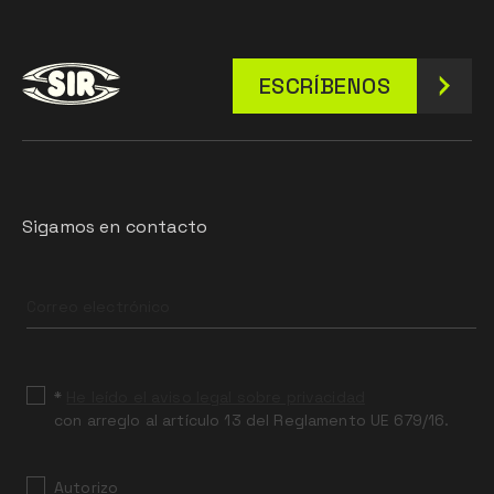
ESCRÍBENOS
Sigamos en contacto
Leave
this
field
blank
*
He leído el aviso legal sobre privacidad
con arreglo al artículo 13 del Reglamento UE 679/16.
Autorizo