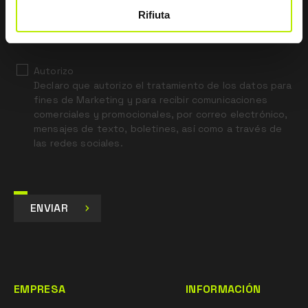
*
He leído el aviso legal sobre privacidad
Rifiuta
con arreglo al artículo 13 del Reglamento UE 679/16.
Autorizo
Declaro que autorizo el tratamiento de los datos para
fines de Marketing y para recibir comunicaciones
comerciales y promocionales, por correo electrónico,
mensajes de texto, boletines, así como a través de
las redes sociales.
ENVIAR
EMPRESA
INFORMACIÓN