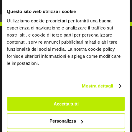
Questo sito web utilizza i cookie
Utilizziamo cookie proprietari per fornirti una buona
esperienza di navigazione e analizzare il traffico sui
nostri siti, e cookie di terze parti per personalizzare i
contenuti, servire annunci pubblicitari mirati e abilitare
funzionalità dei social media. La nostra cookie policy
ESCRÍBENOS
fornisce ulteriori informazioni e spiega come modificare
le impostazioni.
Mostra dettagli
Sigamos en contacto
Accetta tutti
Leave
this
field
Personalizza
blank