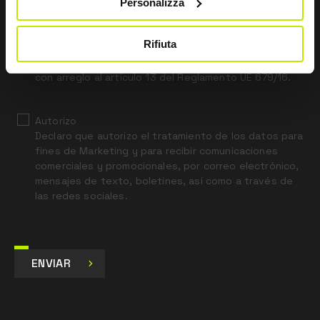
this
Personalizza
field
blank
Rifiuta
*
He leído el aviso legal sobre privacidad
con arreglo al artículo 13 del Reglamento UE 679/16.
Autorizo
Declaro que autorizo el tratamiento de los datos para
fines de Marketing y para recibir comunicaciones
comerciales y promocionales, por correo electrónico,
mensajes de texto, boletines, así como a través de
las redes sociales.
ENVIAR