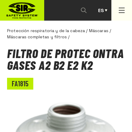
ES
PT
Protección respiratoria y de la cabeza
/
Máscaras
/
Máscaras completas y filtros
/
FILTRO DE PROTEC ONTRA
GASES A2 B2 E2 K2
FA1815