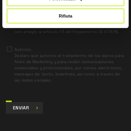
this
field
blank
Rifiuta
*
He leído el aviso legal sobre privacidad
con arreglo al artículo 13 del Reglamento UE 679/16.
Autorizo
Declaro que autorizo el tratamiento de los datos para
fines de Marketing y para recibir comunicaciones
comerciales y promocionales, por correo electrónico,
mensajes de texto, boletines, así como a través de
las redes sociales.
ENVIAR