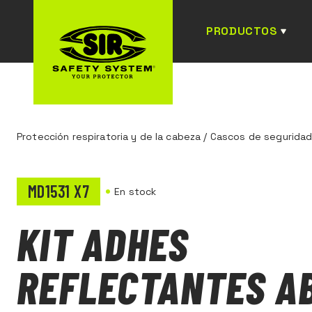
PRODUCTOS
Protección respiratoria y de la cabeza
/
Cascos de segurida
MD1531 X7
En stock
KIT ADHES
REFLECTANTES A