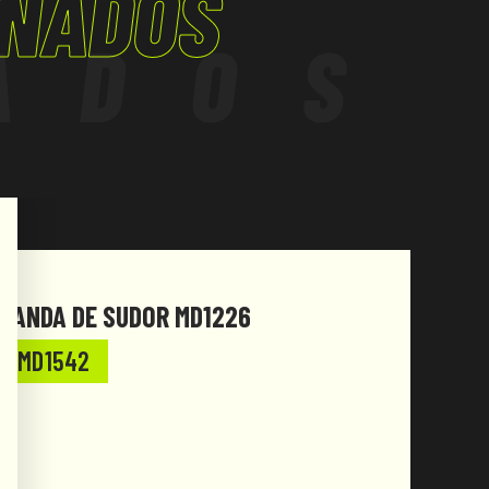
ONADOS
ADOS
BANDA DE SUDOR MD1226
BARB
MD1542
MD