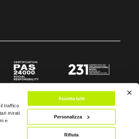
Accetta tutti
l traffico
ari mirati
Personalizza
ni e
Rifiuta