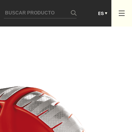
DE
ES
PT