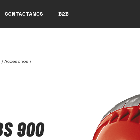
CONTACTANOS
B2B
d
/
Accesorios
/
BS 900