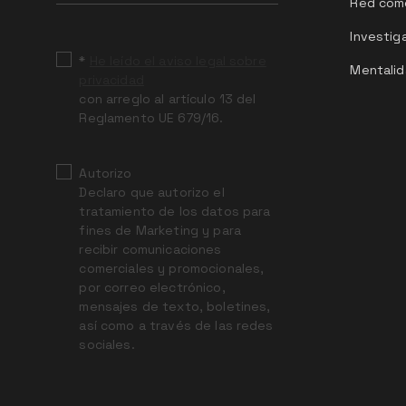
field
Red come
blank
Investig
*
He leído el aviso legal sobre
Mentalid
privacidad
con arreglo al artículo 13 del
Reglamento UE 679/16.
Autorizo
Declaro que autorizo el
tratamiento de los datos para
fines de Marketing y para
recibir comunicaciones
comerciales y promocionales,
por correo electrónico,
mensajes de texto, boletines,
así como a través de las redes
sociales.