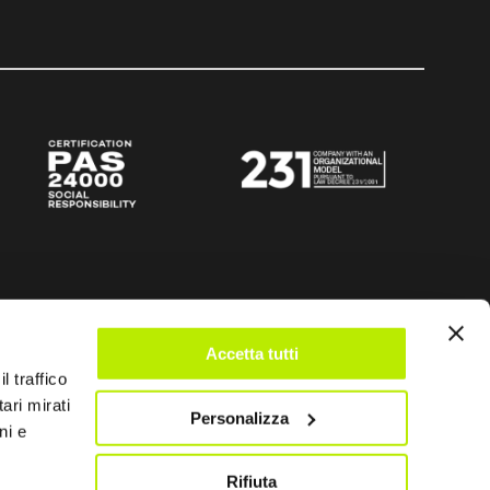
Accetta tutti
l traffico
ari mirati
Personalizza
ni e
Rifiuta