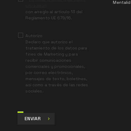
Mentalid
privacidad
con arreglo al artículo 13 del
Reglamento UE 679/16.
Autorizo
Declaro que autorizo el
tratamiento de los datos para
fines de Marketing y para
recibir comunicaciones
comerciales y promocionales,
por correo electrónico,
mensajes de texto, boletines,
así como a través de las redes
sociales.
ENVIAR