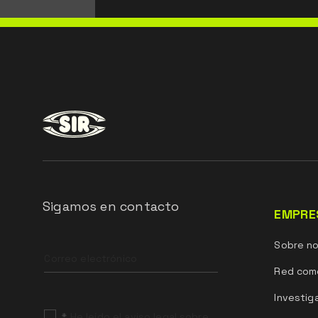
Sigamos en contacto
EMPRE
Leave
Sobre n
this
field
Red come
blank
Investig
*
He leído el aviso legal sobre