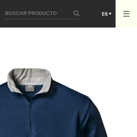
DE
ES
PT