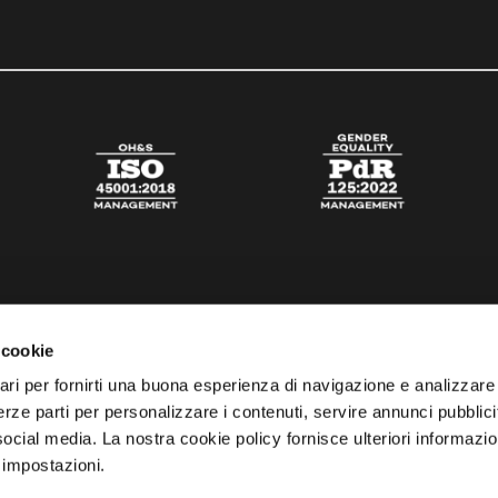
 cookie
ari per fornirti una buona esperienza di navigazione e analizzare i
 terze parti per personalizzare i contenuti, servire annunci pubblicit
 social media. La nostra cookie policy fornisce ulteriori informazio
 impostazioni.