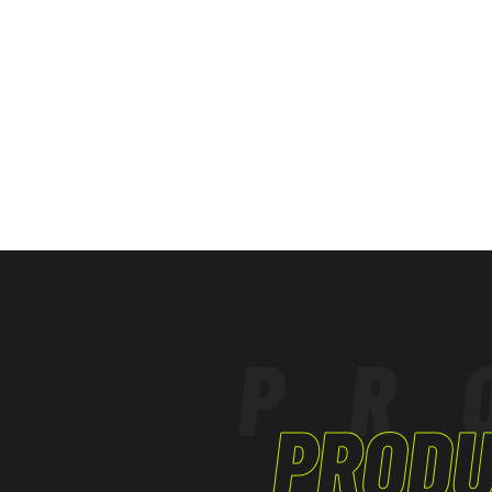
INDUSTRIA LIGERA
INDUSTRIA PESADA
INDUSTRIA PETROQUÍMICA
TRABAJOS EN ALTURAS
LOGÍSTICA
SERVICIOS, ARTESANÍA
PR
PRODU