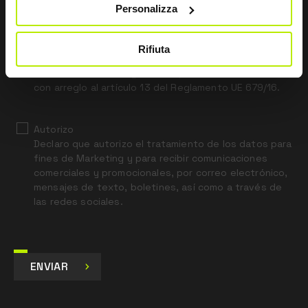
Personalizza
this
field
blank
Rifiuta
*
He leído el aviso legal sobre privacidad
con arreglo al artículo 13 del Reglamento UE 679/16.
Autorizo
Declaro que autorizo el tratamiento de los datos para
fines de Marketing y para recibir comunicaciones
comerciales y promocionales, por correo electrónico,
mensajes de texto, boletines, así como a través de
las redes sociales.
ENVIAR