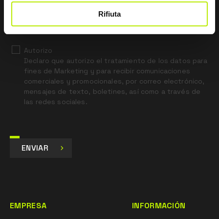
*
He leído el aviso legal sobre privacidad
Rifiuta
con arreglo al artículo 13 del Reglamento UE 679/16.
Autorizo
Declaro que autorizo el tratamiento de los datos para
fines de Marketing y para recibir comunicaciones
comerciales y promocionales, por correo electrónico,
mensajes de texto, boletines, así como a través de
las redes sociales.
ENVIAR
EMPRESA
INFORMACIÓN