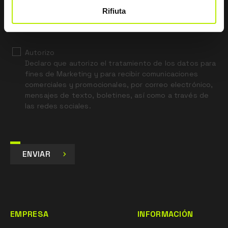
*
He leído el aviso legal sobre privacidad
Rifiuta
con arreglo al artículo 13 del Reglamento UE 679/16.
Autorizo
Declaro que autorizo el tratamiento de los datos para
fines de Marketing y para recibir comunicaciones
comerciales y promocionales, por correo electrónico,
mensajes de texto, boletines, así como a través de
las redes sociales.
ENVIAR
EMPRESA
INFORMACIÓN