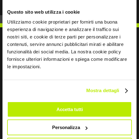
Questo sito web utilizza i cookie
Utilizziamo cookie proprietari per fornirti una buona
esperienza di navigazione e analizzare il traffico sui
nostri siti, e cookie di terze parti per personalizzare i
contenuti, servire annunci pubblicitari mirati e abilitare
funzionalità dei social media. La nostra cookie policy
ESCRÍBENOS
fornisce ulteriori informazioni e spiega come modificare
le impostazioni.
Mostra dettagli
Sigamos en contacto
Accetta tutti
Leave
this
field
Personalizza
blank