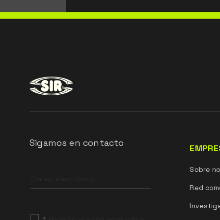
Sigamos en contacto
EMPRE
Leave
Sobre n
this
field
Red come
blank
Investig
*
He leído el aviso legal sobre