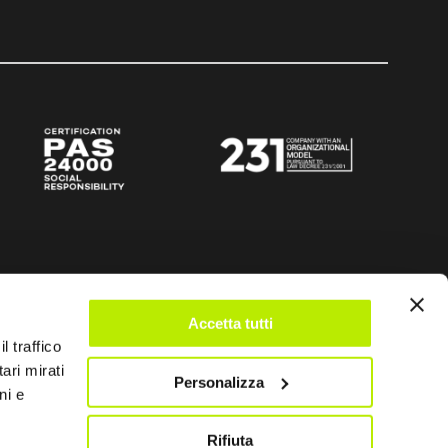
Accetta tutti
l traffico
ari mirati
Personalizza
ni e
Rifiuta