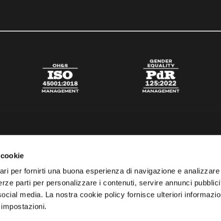
 cookie
ari per fornirti una buona esperienza di navigazione e analizzare i
 terze parti per personalizzare i contenuti, servire annunci pubblicit
 social media. La nostra cookie policy fornisce ulteriori informazio
 impostazioni.