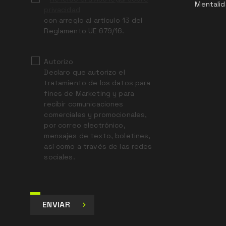
Mentalid
privacidad
con arreglo al artículo 13 del
Reglamento UE 679/16.
Autorizo
Declaro que autorizo el
tratamiento de los datos para
fines de Marketing y para
recibir comunicaciones
comerciales y promocionales,
por correo electrónico,
mensajes de texto, boletines,
así como a través de las redes
sociales.
ENVIAR